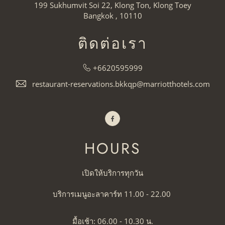
199 Sukhumvit Soi 22, Klong Ton, Klong Toey
Bangkok , 10110
ติดต่อเรา
+6620595999
restaurant-reservations.bkkqp@marriotthotels.com
Facebook
HOURS
เปิดให้บริการทุกวัน
บริการเมนูอะลาคาร์ท 11.00 - 22.00
มื้อเช้า: 06.00 - 10.30 น.