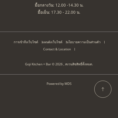
มื้อกลางวัน: 12.00 -14.30 น.
มื้อเย็น: 17.30 - 22.00 น.
การเข้าถึงเว็บไซต์
แผนผังเว็บไซต์
นโยบายความเป็นส่วนตัว
Contact & Location
Goji Kitchen + Bar © 2026 , สงวนลิขสิทธิ์ทั้งหมด.
Powered by MDS