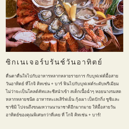
ซิกเนเจอร์บรันช์วันอาทิตย์
ตื่นตาตื่นใจไปกับอาหารหลากหลายรายการ กับบุฟเฟต์มื้อสาย
วันอาทิตย์ ที่โกจิ คิทเช่น + บาร์ ฟินไปกับบุฟเฟต์ระดับพรีเมียม
ไม่ว่าจะเป็นโคลด์คัทและชีสนำเข้า สเต็กเนื้อฉ่ำๆ หอยนางรมสด
หลากหลายชนิด อาหารทะเลเสิร์ฟเย็น กุ้งเผา เป็ดปักกิ่ง ซูชิและ
ซาชิมิ ไปจนถึงขนมหวานนานาชาติอีกมากมาย ให้มื้อสายวัน
อาทิตย์ของคุณพิเศษกว่าที่เคย ที่ โกจิ คิทเช่น + บาร์!