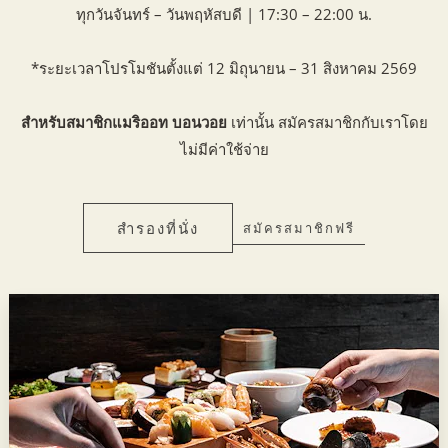
ทุกวันจันทร์ – วันพฤหัสบดี | 17:30 – 22:00 น.
*ระยะเวลาโปรโมชันตั้งแต่ 12 มิถุนายน – 31 สิงหาคม 2569
สำหรับสมาชิกแมริออท บอนวอย
เท่านั้น สมัครสมาชิกกับเราโดย
ไม่มีค่าใช้จ่าย
สำรองที่นั่ง
สมัครสมาชิกฟรี