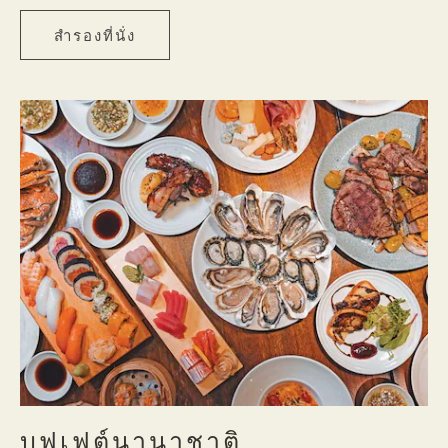
วัน
แม่
สำรองที่นั่ง
สำรอง
ที่
นั่ง
บุฟเฟต์นานาชาติ