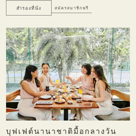
สำรองที่นั่ง
สมัครสมาชิกฟรี
สมัคร
สำรอง
สมาชิก
ที่
ฟรี
นั่ง
บุฟเฟต์นานาชาติมื้อกลางวัน